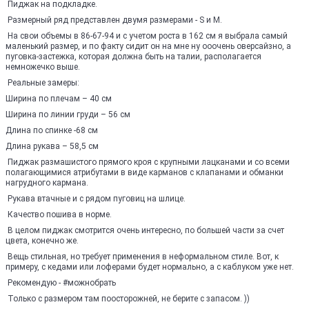
Пиджак на подкладке.
Размерный ряд представлен двумя размерами - S и М.
На свои объемы в 86-67-94 и с учетом роста в 162 см я выбрала самый
маленький размер, и по факту сидит он на мне ну ооочень оверсайзно, а
пуговка-застежка, которая должна быть на талии, располагается
немножечко выше.
Реальные замеры:
Ширина по плечам – 40 см
Ширина по линии груди – 56 см
Длина по спинке -68 см
Длина рукава – 58,5 см
Пиджак размашистого прямого кроя с крупными лацканами и со всеми
полагающимися атрибутами в виде карманов с клапанами и обманки
нагрудного кармана.
Рукава втачные и с рядом пуговиц на шлице.
Качество пошива в норме.
В целом пиджак смотрится очень интересно, по большей части за счет
цвета, конечно же.
Вещь стильная, но требует применения в неформальном стиле. Вот, к
примеру, с кедами или лоферами будет нормально, а с каблуком уже нет.
Рекомендую - #можнобрать
Только с размером там поосторожней, не берите с запасом. ))