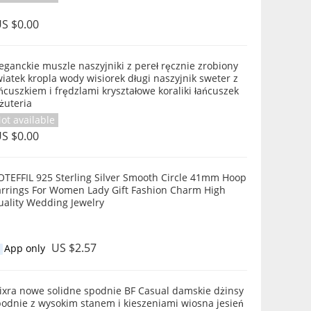
S $0.00
eganckie muszle naszyjniki z pereł ręcznie zrobiony
iatek kropla wody wisiorek długi naszyjnik sweter z
ńcuszkiem i frędzlami kryształowe koraliki łańcuszek
żuteria
ot available
S $0.00
OTEFFIL 925 Sterling Silver Smooth Circle 41mm Hoop
arrings For Women Lady Gift Fashion Charm High
uality Wedding Jewelry
US $2.57
App only
ixra nowe solidne spodnie BF Casual damskie dżinsy
podnie z wysokim stanem i kieszeniami wiosna jesień