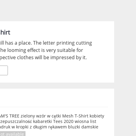
hirt
l has a place. The letter printing cutting
The looming effect is very suitable for
pective clothes will be impressed by it.
M'S TREE zielony wzór w cętki Mesh T-Shirt kobiety
zepuszczalność kabaretki Tees 2020 wiosna list
adruk w kropki z długim rękawem bluzki damskie
ot available