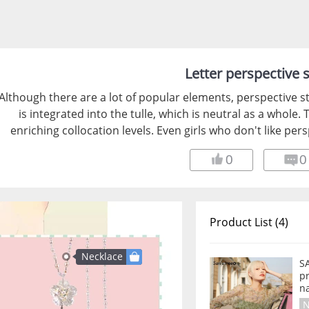
Letter perspective s
Although there are a lot of popular elements, perspective stil
is integrated into the tulle, which is neutral as a whole. 
enriching collocation levels. Even girls who don't like pers
0
0
Product List (4)
Necklace
SA
pr
n
N