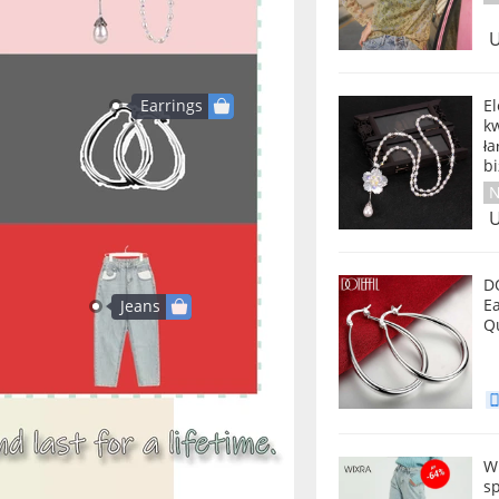
U
El
Earrings
kw
ła
bi
N
U
D
E
Jeans
Q
W
s