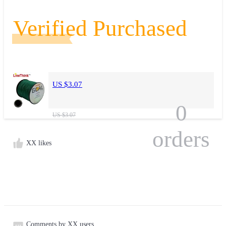
Verified Purchased
US $3.07
0
US $3.07
orders
XX likes
Comments by XX users