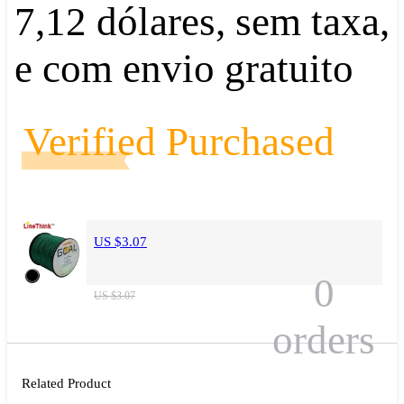
7,12 dólares, sem taxa,
e com envio gratuito
Verified Purchased
US $3.07
0
US $3.07
orders
Related Product