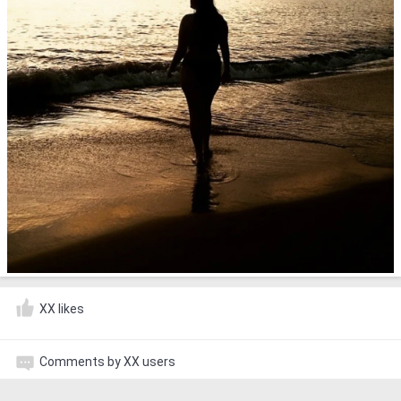
XX likes
Comments by XX users