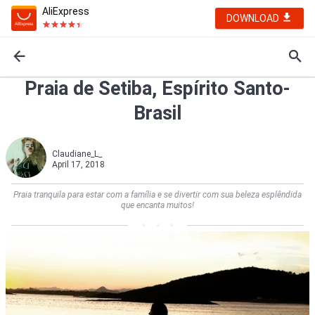
AliExpress
DOWNLOAD
Praia de Setiba, Espírito Santo-
Brasil
Claudiane_L_
April 17, 2018
Praia tranquila para estar com a família e se divertir com sua beleza esplêndida
que encanta muitos!