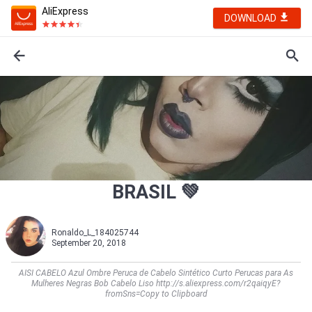
AliExpress
DOWNLOAD
BRASIL 💚
Ronaldo_L_184025744
September 20, 2018
AISI CABELO Azul Ombre Peruca de Cabelo Sintético Curto Perucas para As
Mulheres Negras Bob Cabelo Liso http://s.aliexpress.com/r2qaiqyE?
fromSns=Copy to Clipboard