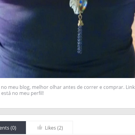
 no meu blog, melhor olhar antes de correr e comprar. Link
está no meu perfil!
nts (
0
)
Likes (
2
)