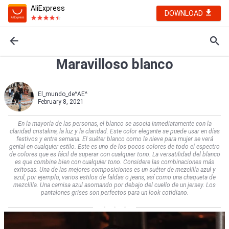
AliExpress
DOWNLOAD
Maravilloso blanco
El_mundo_de^AE^
February 8, 2021
En la mayoría de las personas, el blanco se asocia inmediatamente con la
claridad cristalina, la luz y la claridad. Este color elegante se puede usar en días
festivos y entre semana. El suéter blanco como la nieve para mujer se verá
genial en cualquier estilo. Este es uno de los pocos colores de todo el espectro
de colores que es fácil de superar con cualquier tono. La versatilidad del blanco
es que combina bien con cualquier tono. Considere las combinaciones más
exitosas. Una de las mejores composiciones es un suéter de mezclilla azul y
azul, por ejemplo, varios estilos de faldas o jeans, así como una chaqueta de
mezclilla. Una camisa azul asomando por debajo del cuello de un jersey. Los
pantalones grises son perfectos para un look cotidiano.