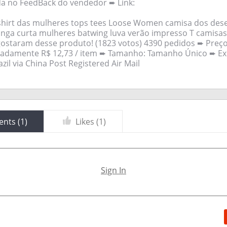
a no FeedBack do vendedor ➨ Link:
shirt das mulheres tops tees Loose Women camisa dos de
ga curta mulheres batwing luva verão impresso T camisas
staram desse produto! (1823 votos) 4390 pedidos ➨ Preço:
madamente R$ 12,73 / item ➨ Tamanho: Tamanho Único ➨ E
zil via China Post Registered Air Mail
nts (
1
)
Likes (
1
)
Sign In