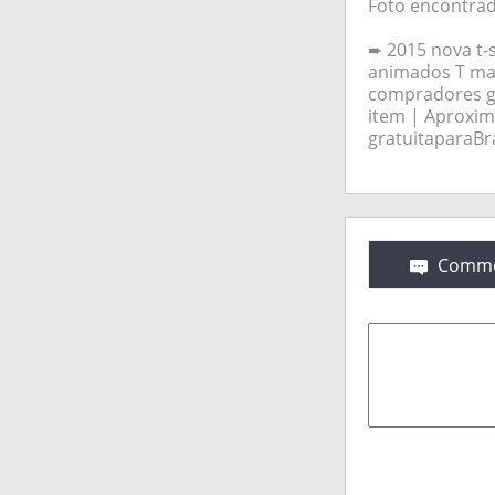
Foto encontrad
➨ 2015 nova t-
animados T man
compradores go
item | Aproxi
gratuitaparaBra
Comme