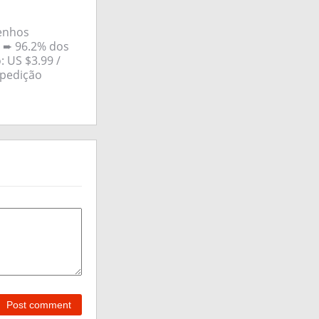
senhos
 ➨ 96.2% dos
 US $3.99 /
xpedição
Post comment