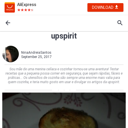
AliExpress
DOWNLOAD
upspirit
NinaAndreiaSantos
September 25, 2017
Sou mãe de uma menina celíaca e cozinhar tornou-se uma aventura! Testar
receitas que a pequena possa comer em segurança, que sejam rápidas, fáceis e
práticas... Os utensílios de cozinha são sempre uma enorme mais valia para
quem cozinha, e teria muito gosto em usar e divulgar os artigos da upspirit.