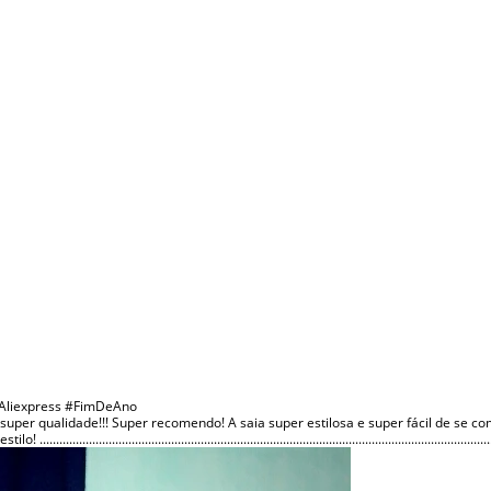
oAliexpress #FimDeAno
super qualidade!!! Super recomendo! A saia super estilosa e super fácil de se c
....................................................................................................................................