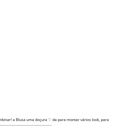
ombinar! a Blusa uma doçura ♡ da para montar vários look, para
..................................................