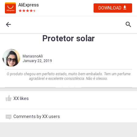
AliExpress
DOWNLOAD
Protetor solar
ManasnoAli
January 22, 2019
O produto chegou em perfeito estado, muito bem embalado. Tem um perfume
agradável e excelente consistência. Não é oleoso.
XX likes
Comments by XX users