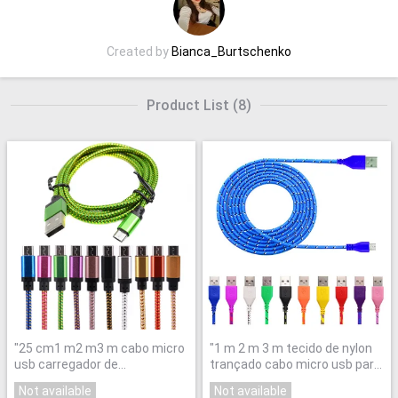
Created by
Bianca_Burtschenko
Product List
(
8
)
"
25 cm1 m2 m3 m cabo micro
"
1 m 2 m 3 m tecido de nylon
usb carregador de
trançado cabo micro usb para
sincronização de dados cabo
samsung galaxy HTC Xiaomi
Not available
Not available
de nylon usb para android
nota rápido Carregamento