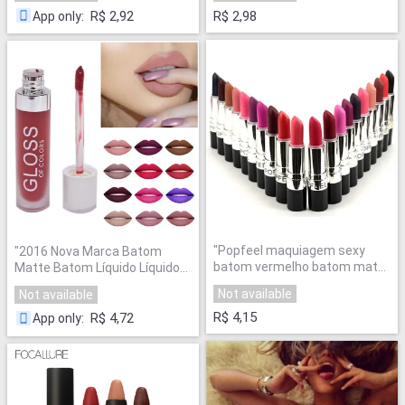
telefone inteligente para
Microusb Cabo Mini
R$ 2,92
R$ 2,98
App only
:
tablet pc
"
Carregador USB
"
"
Popfeel maquiagem sexy
"
2016 Nova Marca Batom
batom vermelho batom matte
Matte Batom Líquido Líquido
20 cores lote de longa
de Longa Duração Nua
Not available
Not available
duração à prova d' água
Comigo
"
batom nude batom mate
R$ 4,15
R$ 4,72
App only
:
velve bd001
"