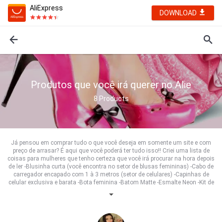
AliExpress
DOWNLOAD
Produtos que você irá querer no Alie
8
Products
Já pensou em comprar tudo o que você deseja em somente um site e com
preço de arrasar? É aqui que você poderá ter tudo isso!! Criei uma lista de
coisas para mulheres que tenho certeza que você irá procurar na hora depois
de ler -Blusinha curta (você encontra no setor de blusas femininas) -Cabo de
carregador encapado com 1 à 3 metros (setor de celulares) -Capinhas de
celular exclusiva e barata -Bota feminina -Batom Matte -Esmalte Neon -Kit de
pincéis -Bbcream Entre outros que irá achar ao fazer essas buscas...Tenho
certeza que ao pesquisar esses itens você se apaixonará pela variedade e
pelo preço! Espero que isso possa te ajudar nas suas compras. Bom
divertimento!!