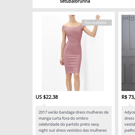
setubalbrunna
Not available
US $22.38
R$ 73
2017 verão bandage dress mulheres de
Adyce
manga curta fora do ombro
dress 
celebridade do partido preto sexy
vesti
night out dress vestidos das mulheres
joelho