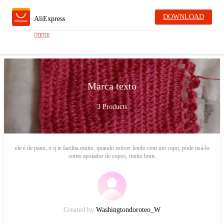
DOWNLOAD
AliExpress
Marca texto
3
Products
ele é de pano, o q te facilita muito, quando estiver lendo com um copo, pode usá-lo
como apoiador de copos, muito bom.
Created by
Washingtondoroteo_W