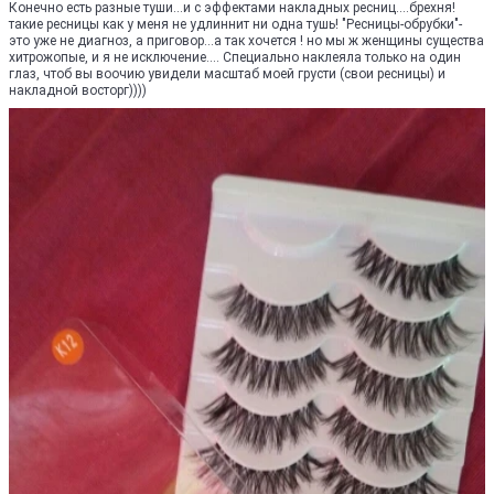
Конечно есть разные туши...и с эффектами накладных ресниц....брехня!
такие ресницы как у меня не удлиннит ни одна тушь! "Ресницы-обрубки"-
это уже не диагноз, а приговор...а так хочется ! но мы ж женщины существа
хитрожопые, и я не исключение.... Специально наклеяла только на один
глаз, чтоб вы воочию увидели масштаб моей грусти (свои ресницы) и
накладной восторг))))