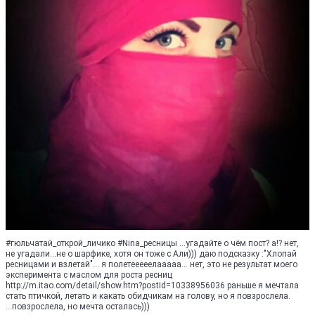
#гюльчатай_открой_личико #Nina_ресницы ...угадайте о чём пост? а!? нет,
не угадали...не о шарфике, хотя он тоже с Али))) даю подсказку :"Хлопай
ресницами и взлетай"... я полетееееелааааа... нет, это не результат моего
эксперимента с маслом для роста ресниц
http://m.itao.com/detail/show.htm?postId=10338956036 раньше я мечтала
стать птичкой, летать и какать обидчикам на голову, но я повзрослела.
...повзрослела, но мечта осталась)))