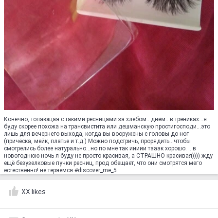
Конечно, топающая с такими ресницами за хлебом...днём...в трениках...я
буду скорее похожа на трансвистита или дешманскую простигосподи...это
лишь для вечернего выхода, когда вы вооружены с головы до ног
(причёска, мейк, платье и т.д.) Можно подстричь, прорядить...чтобы
смотрелись более натурально...но по мне так иииии тааак хорошо. .. в
новогоднюю ночь я буду не просто красивая, а СТРАШНО красивая)))) жду
ещё безузелковые пучки ресниц, прод обещает, что они смотрятся мего
естественно! не теряемся #discover_me_5
XX likes