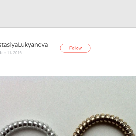
stasiyaLukyanova
Follow
er 11, 2016