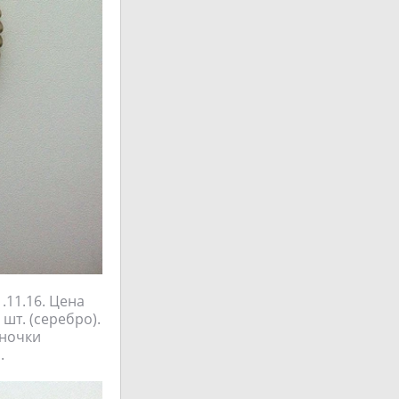
11.16. Цена
 шт. (серебро).
иночки
.