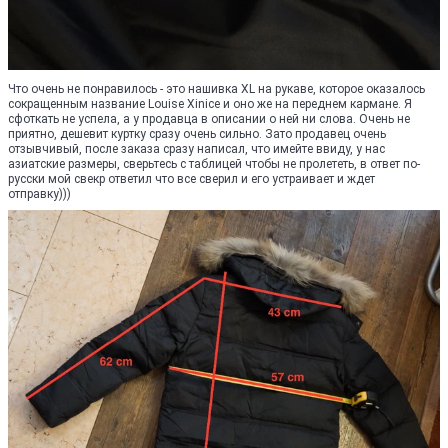
Что очень не понравилось - это нашивка XL на рукаве, которое оказалось
сокращенным название Louise Xinice и оно же на переднем кармане. Я
сфоткать не успела, а у продавца в описании о ней ни слова. Очень не
приятно, дешевит куртку сразу очень сильно. Зато продавец очень
отзывчивый, после заказа сразу написал, что имейте ввиду, у нас
азиатские размеры, сверьтесь с таблицей чтобы не пролететь, в ответ по-
русски мой свекр ответил что все сверил и его устраивает и ждет
отправку)))