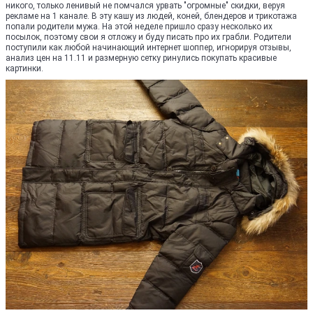
никого, только ленивый не помчался урвать "огромные" скидки, веруя
рекламе на 1 канале. В эту кашу из людей, коней, блендеров и трикотажа
попали родители мужа. На этой неделе пришло сразу несколько их
посылок, поэтому свои я отложу и буду писать про их грабли. Родители
поступили как любой начинающий интернет шоппер, игнорируя отзывы,
анализ цен на 11.11 и размерную сетку ринулись покупать красивые
картинки.