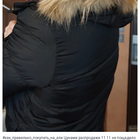
#как_правильно_покупать_на_али Цунами распродажи 11.11 не пощадило