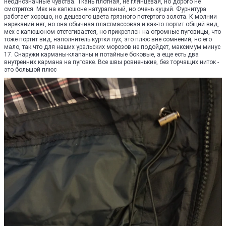
неоднозначные чувства. Ткань плотная, не глянцевая, но дорого не
смотрится. Мех на капюшоне натуральный, но очень куцый. Фурнитура
работает хорошо, но дешевого цвета грязного потертого золота. К молнии
нареканий нет, но она обычная пластмассовая и как-то портит общий вид,
мех с капюшоном отстегивается, но прикреплен на огромные пуговицы, что
тоже портит вид, наполнитель куртки пух, это плюс вне сомнений, но его
мало, так что для наших уральских морозов не подойдет, максимум минус
17. Снаружи карманы-клапаны и потайные боковые, а еще есть два
внутренних кармана на пуговке. Все швы ровненькие, без торчащих ниток -
это большой плюс