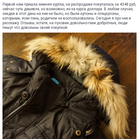
Первой нам пришла зимняя куртка, на распродаже покупалась за 4348 руб,
сейчас чуть дешевле, но возможно, из-за курса доллара. В любом случае,
скидки в этот день на нее не было, но были купоны и спецкупоны,
которыми, ясен пень, родители не воспользовались. Сегодня я про нее и
расскажу. Отзывы, кстати, на пуховик довольно-таки добротные, люди
пишут что довольны своей покупкой.