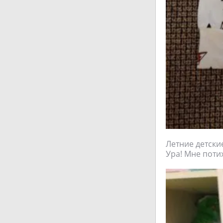
Летние детские
Ура! Мне поти