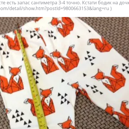
те есть запас сантиметра 3-4 точно. Кстати бодик на дочк
.com/detail/show.htm?postId=9800663153&lang=ru )