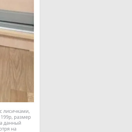
с лисичками,
 199р, размер
На данный
отря на