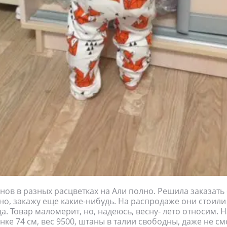
ов в разных расцветках на Али полно. Решила заказать 
но, закажу еще какие-нибудь. На распродаже они стоили
ца. Товар маломерит, но, надеюсь, весну- лето относим. 
нке 74 см, вес 9500, штаны в талии свободны, даже не см