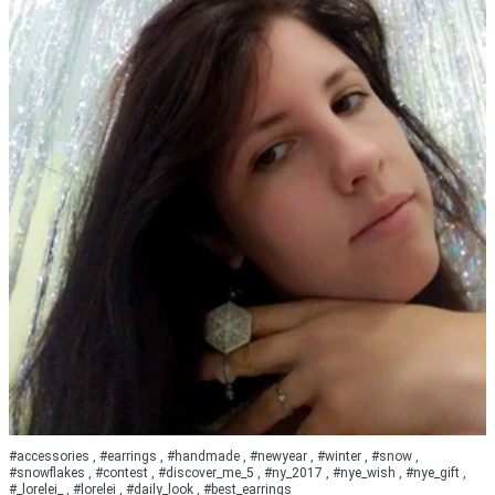
#accessories , #earrings , #handmade , #newyear , #winter , #snow ,
#snowflakes , #contest , #discover_me_5 , #ny_2017 , #nye_wish , #nye_gift ,
#_lorelei_ , #lorelei , #daily_look , #best_earrings