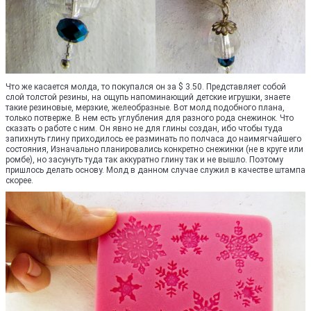
Что же касается молда, то покупался он за $ 3.50. Представляет собой
слой толстой резины, на ощупь напоминающий детские игрушки, знаете
такие резиновые, мерзкие, желеобразные. Вот молд подобного плана,
только потверже. В нем есть углубления для разного рода снежинок. Что
сказать о работе с ним. Он явно не для глины создан, ибо чтобы туда
запихнуть глину приходилось ее разминать по полчаса до наимягчайшего
состояния, Изначально планировались конкретно снежинки (не в круге или
ромбе), но засунуть туда так аккуратно глину так и не вышло. Поэтому
пришлось делать основу. Молд в данном случае служил в качестве штампа
скорее.