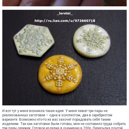
И вот тут у меня возникла такая идея. У меня лежат три пары не
реализованных заготовки – одна в золотистом, две в серебристом
варианте. Возможно кто-то из вас захочет порадовать себя таким
изделием. Так как заготовки были готовы, мне не составило труда собрать
три пары сережек. Готовое изделие я оцениваю в 700р. Пересылка почтой