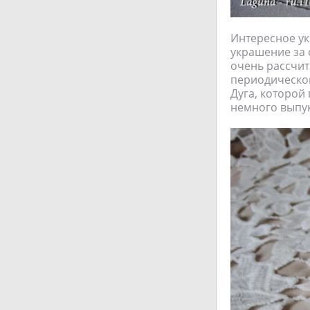
Интересное у
украшение за 
очень рассчит
периодической
Дуга, которой
немного выпук