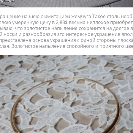
крашение на шею с имитацией жемчуга Такое столь нео
свою умеренную цену в 2,88$ весьма неплохое приобрет
ываю, что золотистое напыление сохранится на долгое в
 носки и разнообразия это интересное украшение впол
 представлена основа украшения с одной стороны плоска
лая. Золотистое напыление спокойного и приятного цве