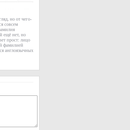
яд, но от чего-
ся совсем
фамилия
й ещё нет, но
вет прост: лицо
ой фамилией
тся англоязычных