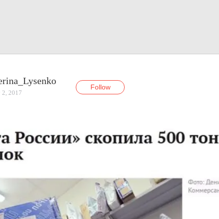
erina_Lysenko
Follow
 2, 2017