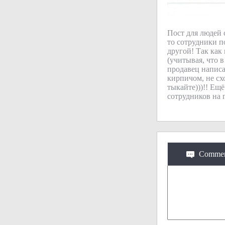
Пост для людей 
то сотрудники п
другой! Так как
(учитывая, что в
продавец написал
кирпичом, не сх
тыкайте)))!! Ещ
сотрудников на 
Commen