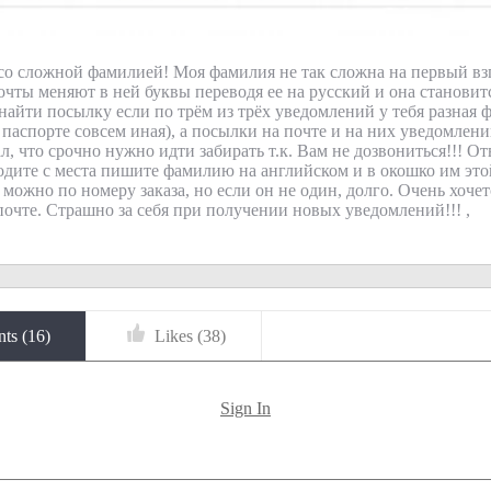
со сложной фамилией! Моя фамилия не так сложна на первый взгл
очты меняют в ней буквы переводя ее на русский и она становит
 найти посылку если по трём из трёх уведомлений у тебя разная 
 паспорте совсем иная), а посылки на почте и на них уведомлени
, что срочно нужно идти забирать т.к. Вам не дозвониться!!! От
одите с места пишите фамилию на английском и в окошко им эт
ё можно по номеру заказа, но если он не один, долго. Очень хоче
почте. Страшно за себя при получении новых уведомлений!!! ,
ts (
16
)
Likes (
38
)
Sign In