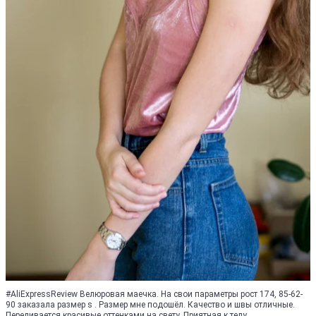
#AliExpressReview Велюровая маечка. На свои параметры рост 174, 85-62-
90 заказала размер s . Размер мне подошёл. Качество и швы отличные.
Переливается красивые оттенками на свету. Приятная к телу.