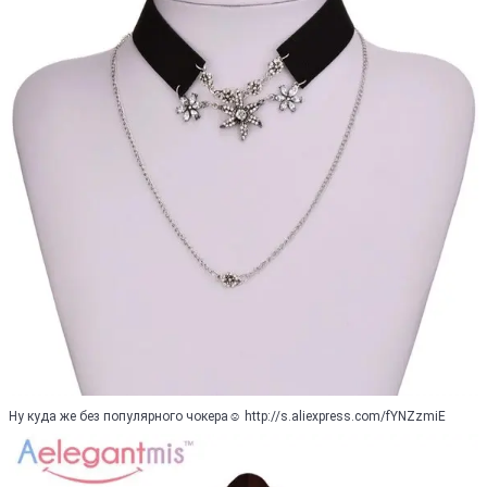
Ну куда же без популярного чокера☺ http://s.aliexpress.com/fYNZzmiE