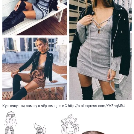
Курточку под замшу в чёрном цвете С http://s.aliexpress.com/YVZnqMBJ