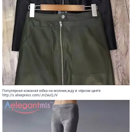
Популярная кожаная юбка на молнии,жду в чёрном цвете
http://s.aliexpress.com/Jn2euQJV