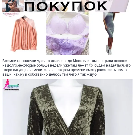
Все мои посылочки удачно долетели до Москвы и там застряли похоже
надолго,некоторые больше недели уже там лежат 🙄..будем надеяться,что
скоро ситуация изменится и я в скором времени смогу рассказать вам о
вещичках,ну и собственно делюсь тем чего я так жду☺