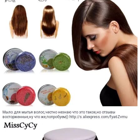
Мыло для мытья волос,честно незнаю что это такое,но отзывы
восторженные,ну что же,попробуем)) http://s.aliexpress.com/fya6Zvmu