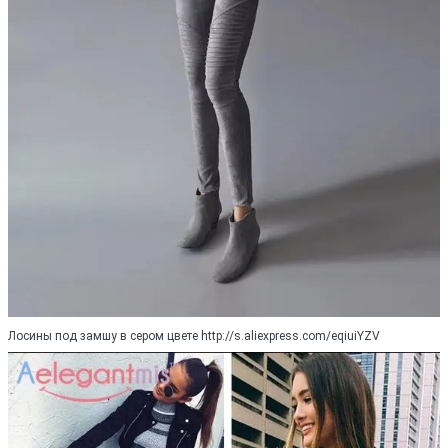
Лосины под замшу в сером цвете http://s.aliexpress.com/eqiuiYZV