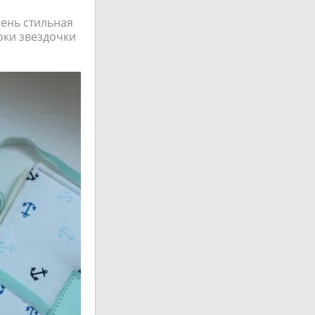
чень стильная
рки звездочки