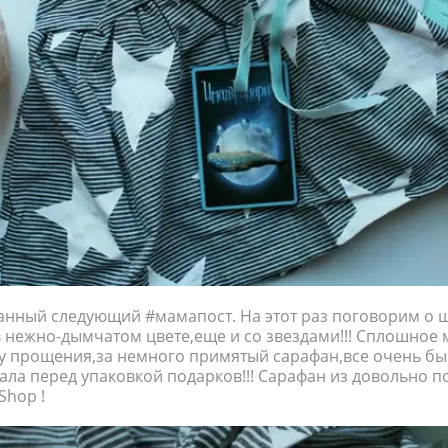
анный следующий #мамапост. На этот раз поговорим о
 нежно-дымчатом цвете,еще и со звездами!!! Сплошное 
у прощения,за немного примятый сарафан,все очень бы
ла перед упаковкой подарков!!! Сарафан из довольно 
Shop !