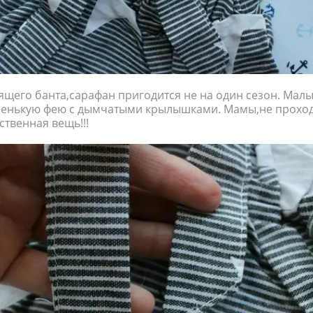
зящего банта,сарафан пригодится не на один сезон. Мал
ленькую фею с дымчатыми крылышками. Мамы,не проход
ственная вещь!!!