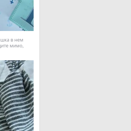
ышка в нем
ите мимо,