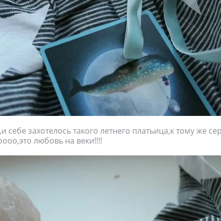
,и себе захотелось такого летнего платьица,к тому же се
оооо,это любовь на веки!!!!