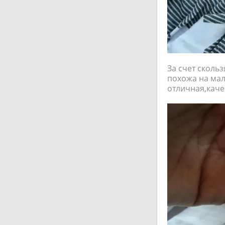
За счет сколь
похожа на ма
отличная,каче