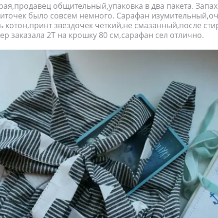
рая,продавец общительный,упаковка в два пакета. Запах
ниточек было совсем немного. Сарафан изумительный,о
нь котон,принт звездочек четкий,не смазанный,после сти
мер заказала 2Т на крошку 80 см,сарафан сел отлично.