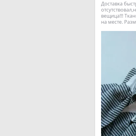
Доставка быст
отсутствовал,
вещица!!! Тка
на месте. Раз