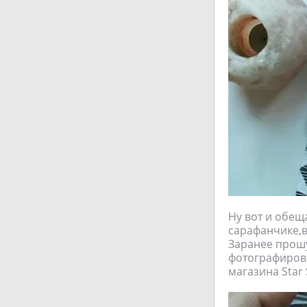
Ну вот и обещ
сарафанчике,в
Заранее прош
фотографирова
магазина Star 