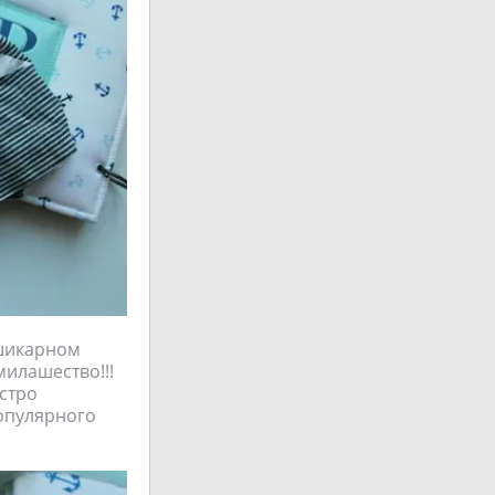
 шикарном
милашество!!!
стро
популярного