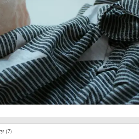
gs (
7
)