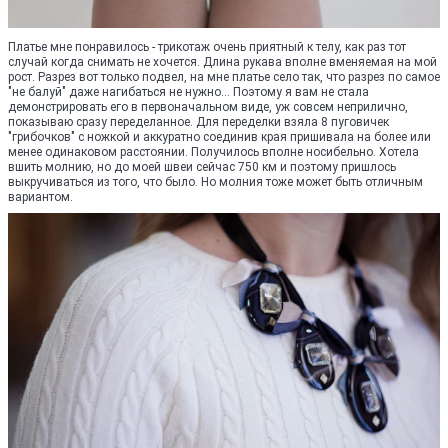
Платье мне понравилось - трикотаж очень приятный к телу, как раз тот
случай когда снимать не хочется. Длина рукава вполне вменяемая на мой
рост. Разрез вот только подвел, на мне платье село так, что разрез по самое
"не балуй" даже нагибаться не нужно... Поэтому я вам не стала
демонстрировать его в первоначальном виде, уж совсем неприлично,
показываю сразу переделанное. Для переделки взяла 8 пуговичек
"грибочков" с ножкой и аккуратно соединив края пришивала на более или
менее одинаковом расстоянии. Получилось вполне носибельно. Хотела
вшить молнию, но до моей швеи сейчас 750 км и поэтому пришлось
выкручиваться из того, что было. Но молния тоже может быть отличным
вариантом.