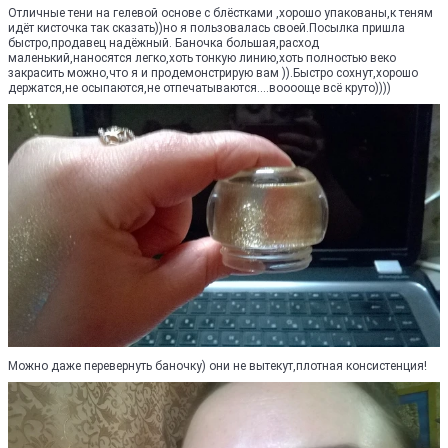
Отличные тени на гелевой основе с блёстками ,хорошо упакованы,к теням
идёт кисточка так сказать))но я пользовалась своей.Посылка пришла
быстро,продавец надёжный. Баночка большая,расход
маленький,наносятся легко,хоть тонкую линию,хоть полностью веко
закрасить можно,что я и продемонстрирую вам )).Быстро сохнут,хорошо
держатся,не осыпаются,не отпечатываются....вооооще всё круто))))
Можно даже перевернуть баночку) они не вытекут,плотная консистенция!