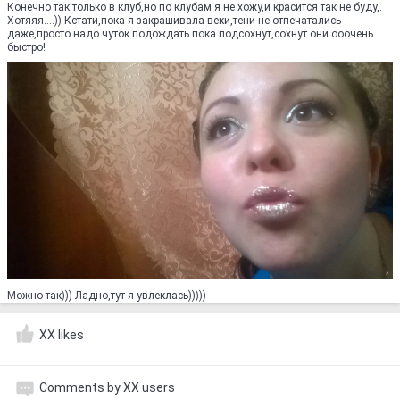
Конечно так только в клуб,но по клубам я не хожу,и красится так не буду,.
Хотяяя....)) Кстати,пока я закрашивала веки,тени не отпечатались
даже,просто надо чуток подождать пока подсохнут,сохнут они ооочень
быстро!
Можно так))) Ладно,тут я увлеклась)))))
XX likes
Comments by XX users