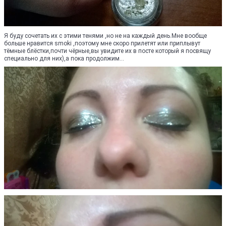
Я буду сочетать их с этими тенями ,но не на каждый день.Мне вообще
больше нравится smoki ,поэтому мне скоро прилетят или приплывут
тёмные блёстки,почти чёрные,вы увидите их в посте который я посвящу
специально для них),а пока продолжим...