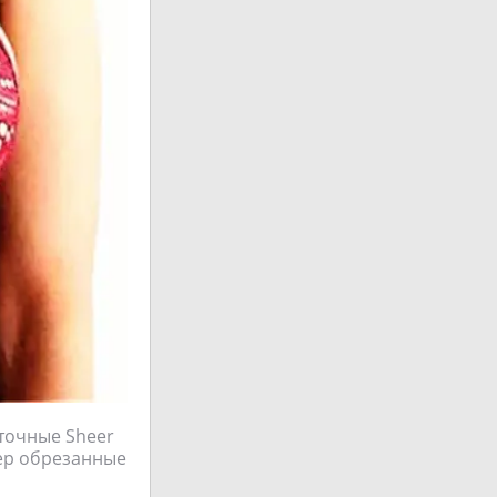
точные Sheer
ер обрезанные