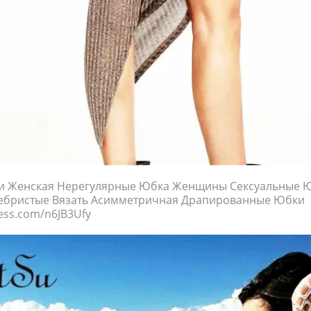
ки Женская Нерегулярные Юбка Женщины Сексуальные 
Ребристые Вязать Асимметричная Драпированные Юбки
press.com/n6JB3Ufy