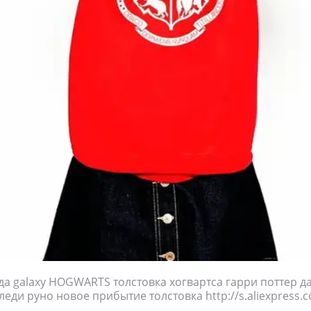
да galaxy HOGWARTS толстовка хогвартса гарри поттер д
леди руно новое прибытие толстовка http://s.aliexpress.