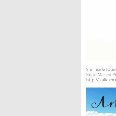
Sheinside Юб
Кофе Marled 
http://s.aliex