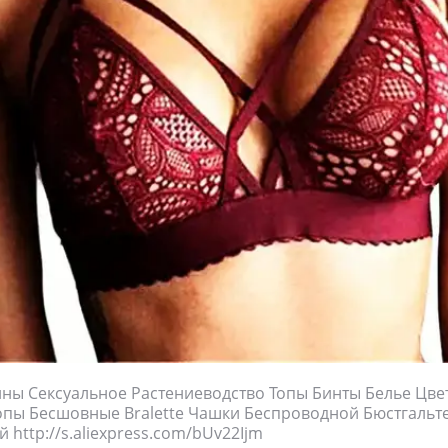
ны Сексуальное Растениеводство Топы Бинты Белье Цве
опы Бесшовные Bralette Чашки Беспроводной Бюстгальт
 http://s.aliexpress.com/bUv22Ijm