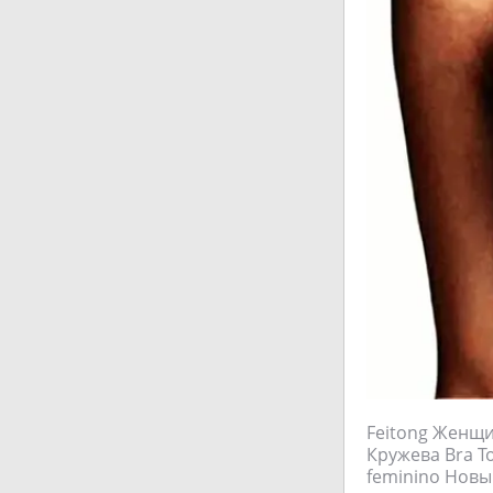
Feitong Женщи
Кружева Bra Т
feminino Новый