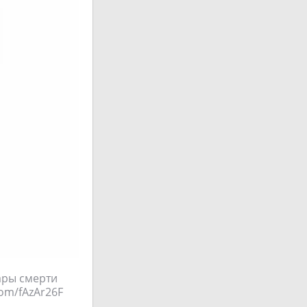
ары смерти
com/fAzAr26F