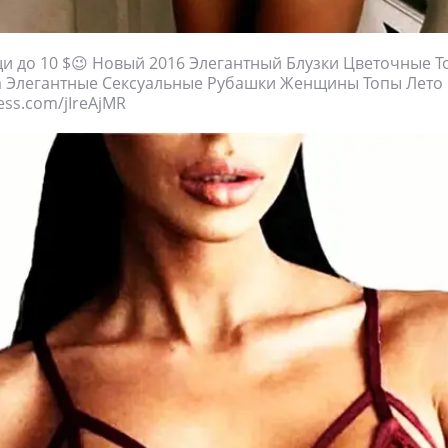
и до 10 $😉 Новый 2016 Элегантный Блузки Цветочные 
 Элегантные Сексуальные Рубашки Женщины Топы Лето Б
ress.com/jIreAjMR