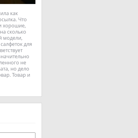
пила как
осылка. Что
и хорошие,
на сколько
й модели,
 салфеток для
ветствует
езначительно
ленного не
ата, но дело
вар. Товар и