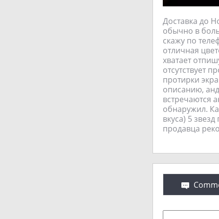
Доставка до Но
обычно в боль
скажу по теле
отличная цвет
хватает отпиш
отсутствует п
протирки экра
описанию, анд
встречаются а
обнаружил. Ка
вкуса) 5 звез
продавца рек
Comme