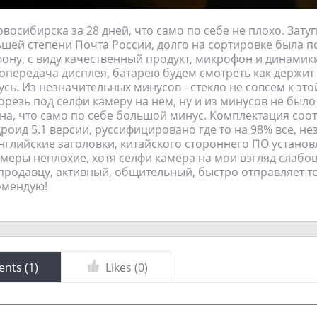
восибирска за 28 дней, что само по себе не плохо. Зату
шей степени Почта России, долго на сортировке была п
фону, с виду качественный продукт, микрофон и динамик
опередача дисплея, батарею будем смотреть как держит 
усь. Из незначительных минусов - стекло не совсем к это
рорезь под селфи камеру на нем, ну и из минусов не было
на, что само по себе большой минус. Комплектация соот
роид 5.1 версии, руссифицировано где то на 98% все, н
нглийские заголовки, китайского стороннего ПО установ
меры неплохие, хотя селфи камера на мои взгляд слабов
д продавцу, активный, общительный, быстро отправляет то
омендую!
nts (
1
)
Likes (
0
)