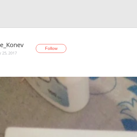
ge_Konev
Follow
y 25, 2017