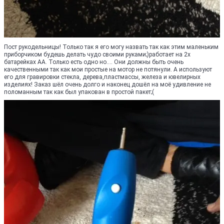
Пост рукодельницы! Только так я его могу назвать так как этим маленьким
приборчиком будешь делать чудо своими руками;)работает на 2х
батарейках АА. Только есть одно но.... Они должны быть очень
качественными так как мои простые на мотор не потянули. А используют
его для гравировки стекла, дерева,пластмассы, железа и ювелирных
изделиях! Заказ шёл очень долго и наконец дошёл на моё удивление не
поломанным так как был упакован в простой пакет;(