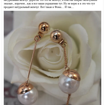
натуральный жемчуг дорогой. Но это не жемчуг, а пластик покрыт жемчужной
эмалью , впрочем , как и все наши украшения тут. Ну не верю я в это что тут
продают натуральный жемчуг. Вот такая я Фома.... И так....