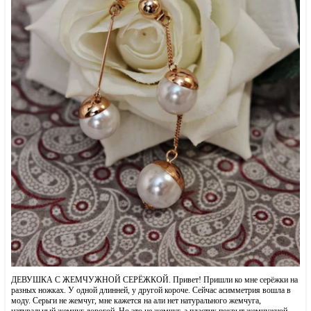
ДЕВУШКА С ЖЕМЧУЖНОЙ СЕРЁЖКОЙ. Привет! Пришли ко мне серёжки на
разных ножках. У одной длинней, у другой короче. Сейчас асимметрия вошла в
моду. Серьги не жемчуг, мне кажется на али нет натурального жемчуга,