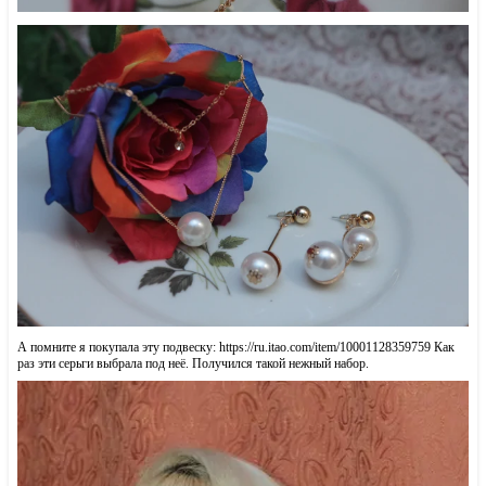
А помните я покупала эту подвеску: https://ru.itao.com/item/10001128359759 Как
раз эти серьги выбрала под неё. Получился такой нежный набор.