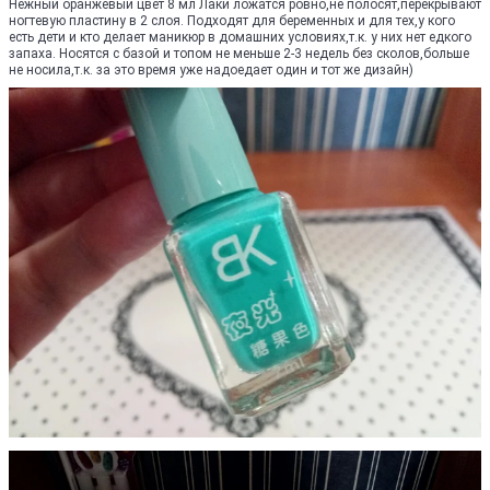
Нежный оранжевый цвет 8 мл Лаки ложатся ровно,не полосят,перекрывают
ногтевую пластину в 2 слоя. Подходят для беременных и для тех,у кого
есть дети и кто делает маникюр в домашних условиях,т.к. у них нет едкого
запаха. Носятся с базой и топом не меньше 2-3 недель без сколов,больше
не носила,т.к. за это время уже надоедает один и тот же дизайн)