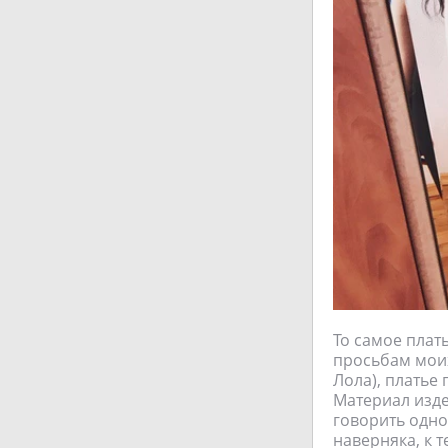
То самое плат
просьбам моих
Лола), платье 
Материал изде
говорить одноз
наверняка, к т