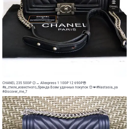
CHANEL 235 500₽ 😕↔️ Aliexpress 1 100₽ 12 690₽😎
#в_стиле_известного_бренда Всем удачных покупок 😙💋#Nastasia_ya
#discover_me_7