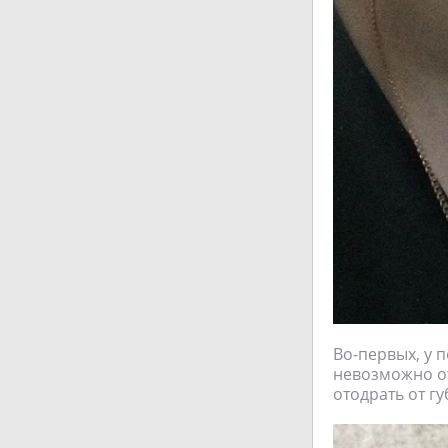
Во-первых, у 
невозможно от
отодрать от г