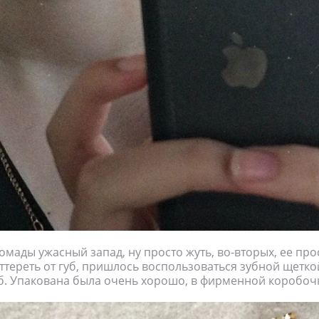
помады ужасный запад, ну просто жуть, во-вторых, ее про
тереть от губ, пришлось воспользоваться зубной щеткой
уб. Упакована была очень хорошо, в фирменной коробоч