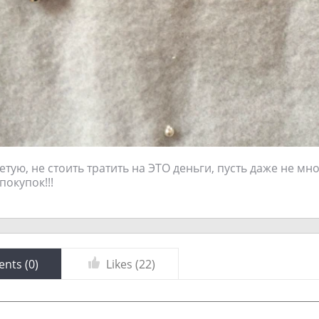
тую, не стоить тратить на ЭТО деньги, пусть даже не мно
покупок!!!
nts (
0
)
Likes (
22
)