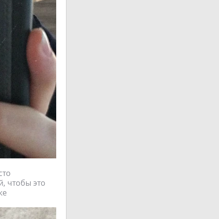
сто
, чтобы это
ке