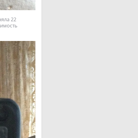
яла 22
оимость