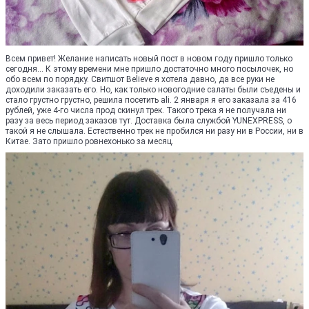
Всем привет! Желание написать новый пост в новом году пришло только
сегодня... К этому времени мне пришло достаточно много посылочек, но
обо всем по порядку. Свитшот Believe я хотела давно, да все руки не
доходили заказать его. Но, как только новогодние салаты были съедены и
стало грустно грустно, решила посетить ali. 2 января я его заказала за 416
рублей, уже 4-го числа прод скинул трек. Такого трека я не получала ни
разу за весь период заказов тут. Доставка была службой YUNEXPRESS, о
такой я не слышала. Естественно трек не пробился ни разу ни в России, ни в
Китае. Зато пришло ровнехонько за месяц.