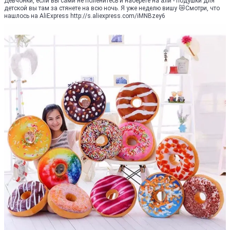
Девчонки, если вы сами не поленитесь и наберёте на али - подушки для
детской вы там за стянете на всю ночь. Я уже неделю вишу 😿Смотри, что
нашлось на AliExpress http://s.aliexpress.com/iMNBzey6