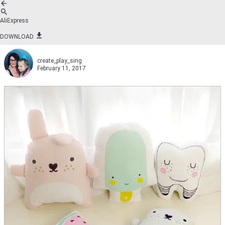
AliExpress
DOWNLOAD
create_play_sing
February 11, 2017