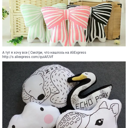
А тут я хочу все ( Смотри, что нашлось на AliExpress
http://s.aliexpress.com/quiAFJVf