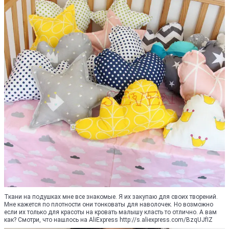
Ткани на подушках мне все знакомые. Я их закупаю для своих творений.
Мне кажется по плотности они тонковаты для наволочек. Но возможно
если их только для красоты на кровать малышу класть то отлично. А вам
как? Смотри, что нашлось на AliExpress http://s.aliexpress.com/BzqUJfIZ