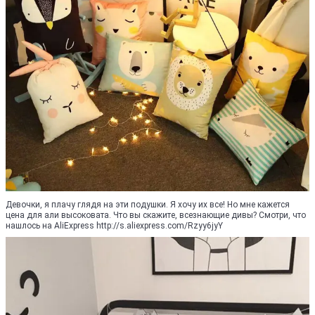
Девочки, я плачу глядя на эти подушки. Я хочу их все! Но мне кажется
цена для али высоковата. Что вы скажите, всезнающие дивы? Смотри, что
нашлось на AliExpress http://s.aliexpress.com/Rzyy6jyY