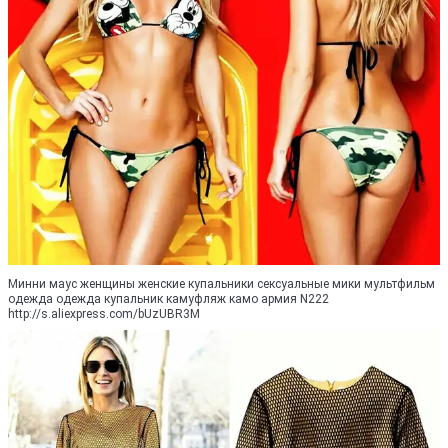
Минни маус женщины женские купальники сексуальные мики мультфильм
одежда одежда купальник камуфляж камо армия N222
http://s.aliexpress.com/bUzUBR3M