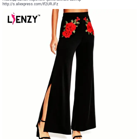
http://s.aliexpress.com/If2URJFz