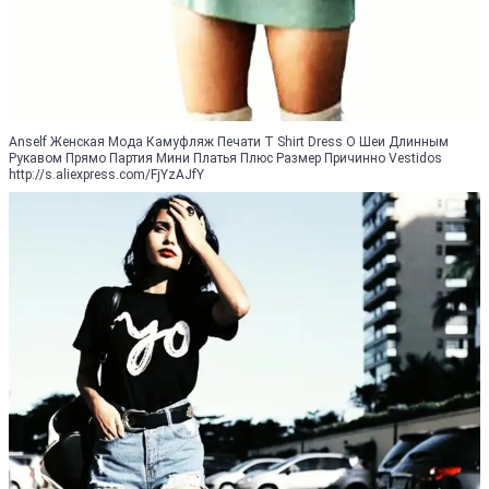
Anself Женская Мода Камуфляж Печати T Shirt Dress O Шеи Длинным
Рукавом Прямо Партия Мини Платья Плюс Размер Причинно Vestidos
http://s.aliexpress.com/FjYzAJfY