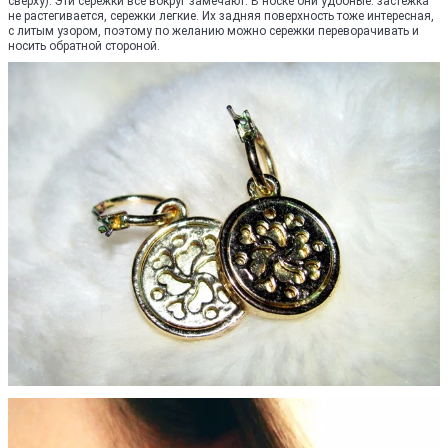
сверху). Эти сережки все вокруг замечают. В носке они удобные: застежка
не растегивается, сережки легкие. Их задняя поверхность тоже интересная,
с литым узором, поэтому по желанию можно сережки переворачивать и
носить обратной стороной.