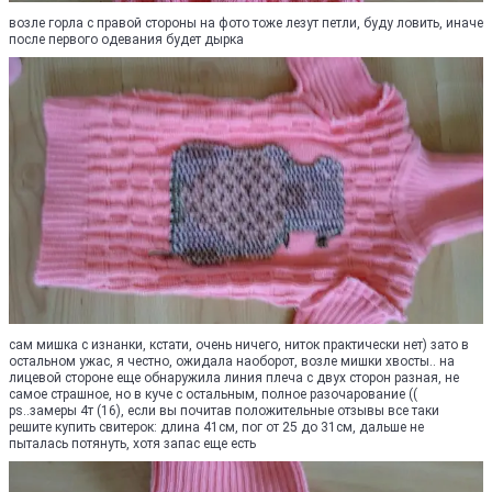
возле горла с правой стороны на фото тоже лезут петли, буду ловить, иначе
после первого одевания будет дырка
сам мишка с изнанки, кстати, очень ничего, ниток практически нет) зато в
остальном ужас, я честно, ожидала наоборот, возле мишки хвосты.. на
лицевой стороне еще обнаружила линия плеча с двух сторон разная, не
самое страшное, но в куче с остальным, полное разочарование ((
ps..замеры 4т (16), если вы почитав положительные отзывы все таки
решите купить свитерок: длина 41см, пог от 25 до 31см, дальше не
пыталась потянуть, хотя запас еще есть