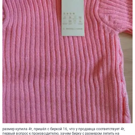
размер купила 4т, пришёл с биркой 16, что у продавца соответствует 4т,
первый вопрос к производителю, зачем бирку с размером лепить на