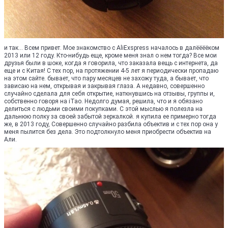
и так... Всем привет. Мое знакомство с AliExspress началось в далёёёёком
2013 или 12 году. Кто-нибудь еще, кроме меня знал о нем тогда? Все мои
друзья были в шоке, когда я говорила, что заказала вещь с интернета, да
еще и с Китая! С тех пор, на протяжении 4-5 лет я периодически пропадаю
на этом сайте. бывает, что пару месяцев не захожу туда, а бывает, что
зависаю на нем, открывая и закрывая глаза. А недавно, совершенно
случайно сделала для себя открытие, наткнувшись на отзывы, группы и,
собственно говоря на iTao. Недолго думая, решила, что и я обязано
делиться с людьми своими покупками. С этой мыслью я полезла на
дальнюю полку за своей забытой зеркалкой. я купила ее примерно тогда
же, в 2013 году, Совершенно случайно разбила объектив и с тех пор она у
меня пылится без дела. Это подтолкнуло меня приобрести объектив на
Али.