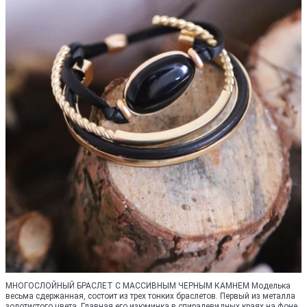
МНОГОСЛОЙНЫЙ БРАСЛЕТ С МАССИВНЫМ ЧЕРНЫМ КАМНЕМ Моделька
весьма сдержанная, состоит из трех тонких браслетов. Первый из металла
золотистого цвета. Главная его изюминка в спиралевидных краях на фоне