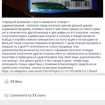
очередной мошенник с Али и наверное в сговоре с
администрацией...заказала товар,оплатила.причем данный девайс
недешевый.продавец отправил заказ и трек.заказ пришел,но такого трека
нет в наличии.есть другой разница в две цифры,но его получили. нахожу
получателя,парень адекватный,показал и посылку и товар(совсем не
мой)да и коробка намного меньше.бегу на посту ищем и не находим ни
фига,нет такой посылки.открываю спор.вместо 7 дней спор рассмотрели и
закрыли за 4 дня!!!!!! естественно в пользу продавца. мои
доказательства,выписка из почтового отделения,протокол полиции
показания получателя другой посылки,ответ из таможни,все на бланках с
печатями и переводом,не удовлетворили Али.ответ ваши доказательства
нон валидо.. все деньги ушли,а я без товара и денег. теперь буду
оплачивать только через банк,с возможностью,возврата средств из-за
ошибочного платежа. ссылка на магазин мошенника
https://ru.aliexpress.com/store/700189?spm=2114.13010608.0.0.7ZKoAS
XX likes
Comments by XX users