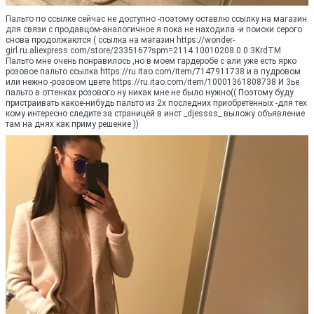
Пальто по ссылке сейчас не доступно -поэтому оставлю ссылку на магазин
для связи с продавцом-аналогичное я пока не находила -и поиски серого
снова продолжаются ( ссылка на магазин https://wonder-
girl.ru.aliexpress.com/store/2335167?spm=2114.10010208.0.0.3KrdTM
Пальто мне очень понравилось ,но в моем гардеробе с али уже есть ярко
розовое пальто ссылка https://ru.itao.com/item/7147911738 и в пудровом
или нежно -розовом цвете https://ru.itao.com/item/10001361808738 И 3ье
пальто в оттенках розового ну никак мне не было нужно(( Поэтому буду
пристраивать какое-нибудь пальто из 2х последних приобретенных -для тех
кому интересно следите за страницей в инст _djessss_ выложу объявление
там на днях как приму решение ))