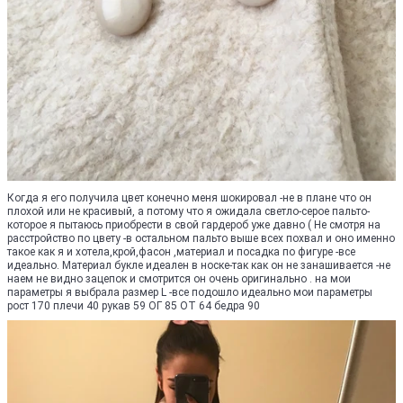
Когда я его получила цвет конечно меня шокировал -не в плане что он
плохой или не красивый, а потому что я ожидала светло-серое пальто-
которое я пытаюсь приобрести в свой гардероб уже давно ( Не смотря на
расстройство по цвету -в остальном пальто выше всех похвал и оно именно
такое как я и хотела,крой,фасон ,материал и посадка по фигуре -все
идеально. Материал букле идеален в носке-так как он не занашивается -не
наем не видно зацепок и смотрится он очень оригинально . на мои
параметры я выбрала размер L -все подошло идеально мои параметры
рост 170 плечи 40 рукав 59 ОГ 85 ОТ 64 бедра 90