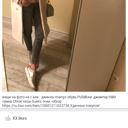
вещи на фото не с али : джинсы mango обувь Pull&Bear джемпер H&M
сумка Chloe часы Guess очки -обзор
https://ru.itao.com/item/10001211023738 Удачных покупок!
XX likes