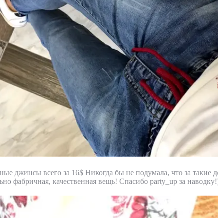
ные джинсы всего за 16$ Никогда бы не подумала, что за такие 
ьно фабричная, качественная вещь! Спасибо party_up за наводку!