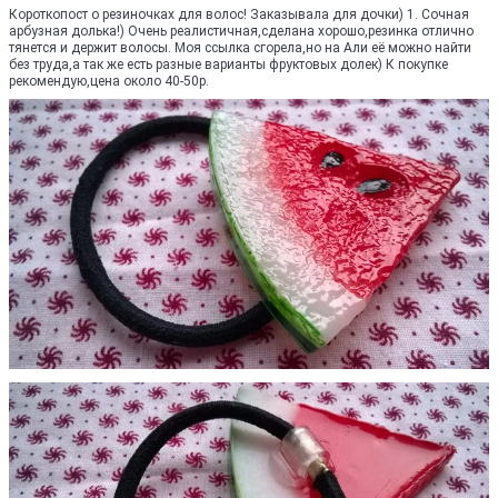
Короткопост о резиночках для волос! Заказывала для дочки) 1. Сочная
арбузная долька!) Очень реалистичная,сделана хорошо,резинка отлично
тянется и держит волосы. Моя ссылка сгорела,но на Али её можно найти
без труда,а так же есть разные варианты фруктовых долек) К покупке
рекомендую,цена около 40-50р.