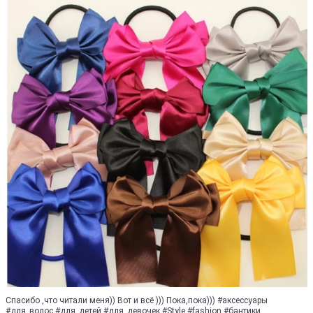
Спасибо ,что читали меня)) Вот и всё ))) Пока,пока))) #аксессуары
#для_волос #для_детей #для_девочек #Style #fashion #бантики