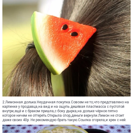
2.Лимонная долька.Неудачная покупка.Совсем не то,что представлено на
картинке у продавца,на вид и на ощупь дешёвая пластмасса с пустотой
внутри,ещё и с браком пришла,с боку дырка,на дольке чёрное пятно
которое ничем не оттереть.Открыла спор,деньги вернули.Лимон не стоит
даже своих 40р. Не рекомендую брать такую.Ссылка сгорела,и хрен с ней.