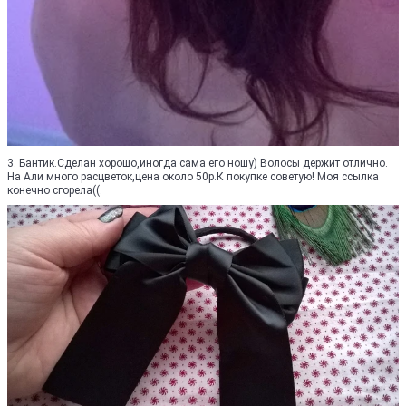
3. Бантик.Сделан хорошо,иногда сама его ношу) Волосы держит отлично.
На Али много расцветок,цена около 50р.К покупке советую! Моя ссылка
конечно сгорела((.