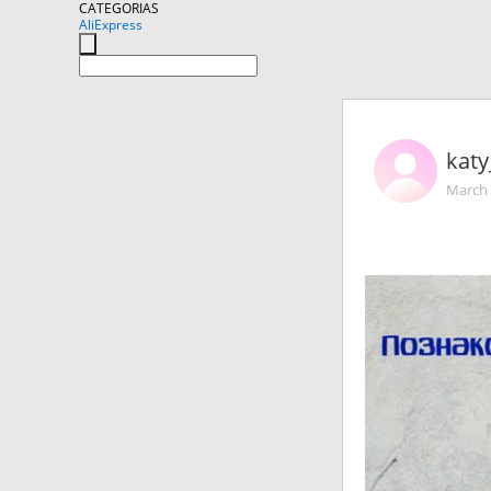
CATEGORIAS
AliExpress
katy
March 