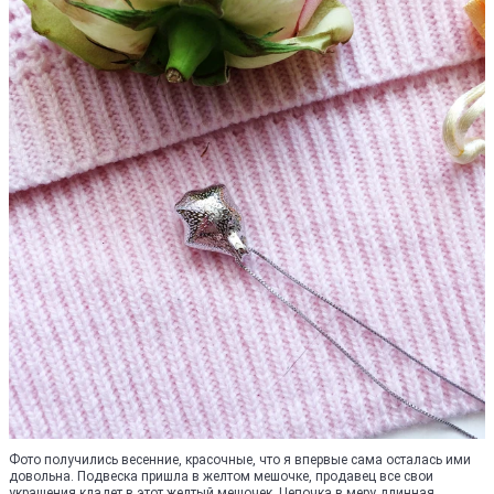
Фото получились весенние, красочные, что я впервые сама осталась ими
довольна. Подвеска пришла в желтом мешочке, продавец все свои
украшения кладет в этот желтый мешочек. Цепочка в меру длинная,