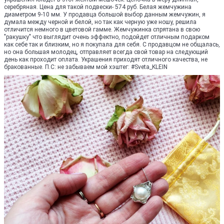
серебряная. Цена для такой подвески- 574 руб. Белая жемчужина
диаметром 9-10 мм. У продавца большой выбор данным жемчужин, я
думала между черной и белой, но так как черную уже ношу, решила
отличится немного в цветовой гамме. Жемчужинка спрятана в свою
"ракушку" что выглядит очень эффектно, подойдет отличным подарком
как себе так и близким, но я покупала для себя. С продавцом не общалась,
но она большая молодец, отправляет всегда свой товар на следующий
день как проходит оплата. Украшения приходят отличного качества, не
бракованные. П.С: не забываем мой хэштег: #Sveta_KLEIN