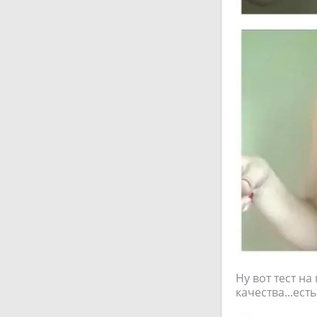
Ну вот тест н
качества...ес