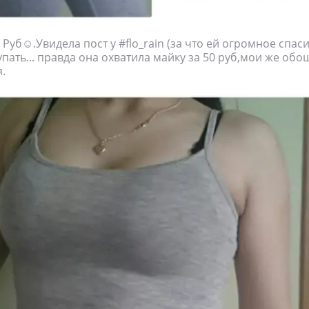
Руб☺.Увидела пост у #flo_rain (за что ей огромное спаси
пать... правда она охватила майку за 50 руб,мои же обо
.