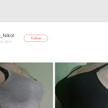
_Nikol
Follow
21, 2017