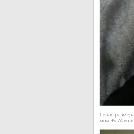
Серая размера
мои 95-74 и е