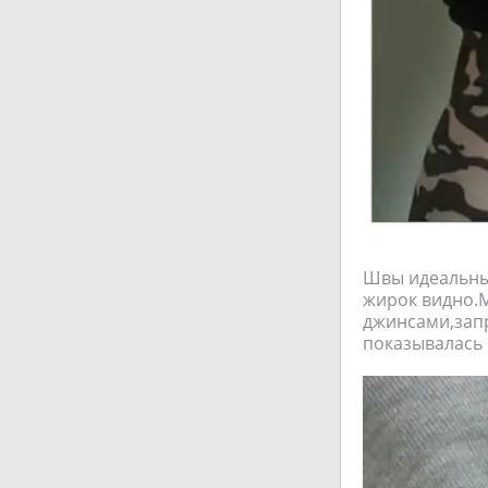
Швы идеальные
жирок видно.М
джинсами,запр
показывалась