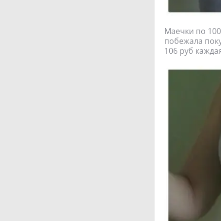
Маечки по 100 
побежала поку
106 руб каждая