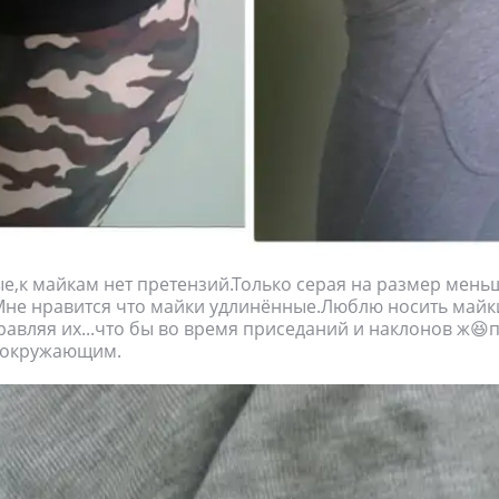
,к майкам нет претензий.Только серая на размер мень
не нравится что майки удлинённые.Люблю носить майк
авляя их...что бы во время приседаний и наклонов ж😆п
 окружающим.