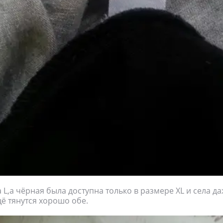
 L,а чёрная была доступна только в размере XL и села д
щё тянутся хорошо обе.