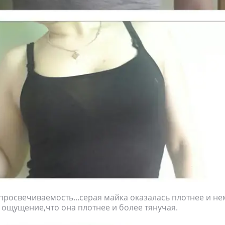
а просвечиваемость...серая майка оказалась плотнее и н
ть ощущение,что она плотнее и более тянучая.