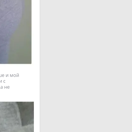
ше и мой
и с
а не