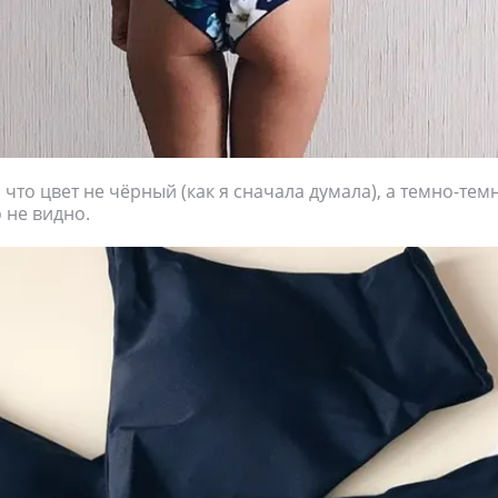
 что цвет не чёрный (как я сначала думала), а темно-тем
 не видно.