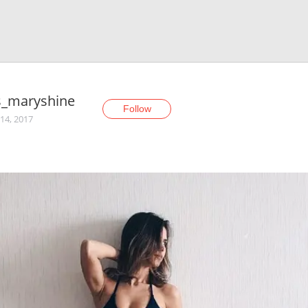
s_maryshine
Follow
14, 2017