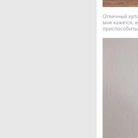
Отличный купа
мне кажется, 
приспособитьс