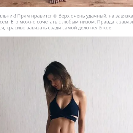
льник! Прям нравится☺ Верх очень удачный, на завязка
всем. Его можно сочетать с любым низом. Правда к завяз
я, красиво завязать сзади самой дело нелёгкое.