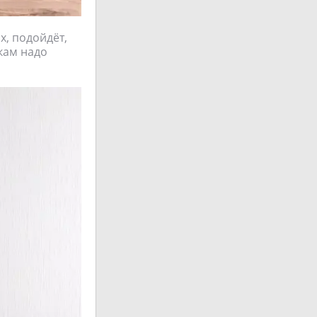
х, подойдёт,
кам надо