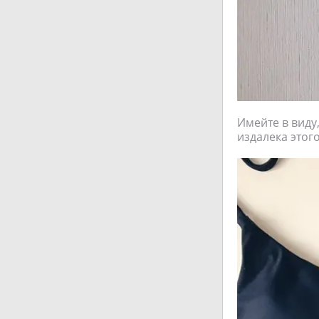
Имейте в виду,
издалека этого