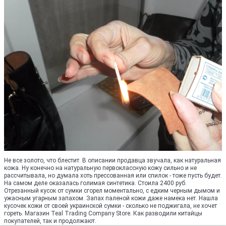
Не все золото, что блестит. В описании продавца звучала, как натуральная
кожа. Ну конечно на натуральную первоклассную кожу сильно и не
рассчитывала, но думала хоть прессованная или спилок - тоже пусть будет.
На самом деле оказалась голимая синтетика. Стоила 2400 руб.
Отрезанный кусок от сумки сгорел моментально, с едким черным дымом и
ужасным угарным запахом. Запах паленой кожи даже намека нет. Нашла
кусочек кожи от своей украинской сумки - сколько не поджигала, не хочет
гореть. Магазин Teal Trading Company Store. Как разводили китайцы
покупателей, так и продолжают.